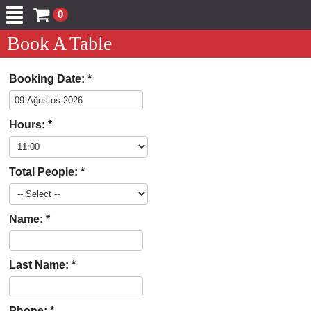
0
Book A Table
Booking Date:
*
Hours:
*
Total People:
*
Name:
*
Last Name:
*
Phone:
*